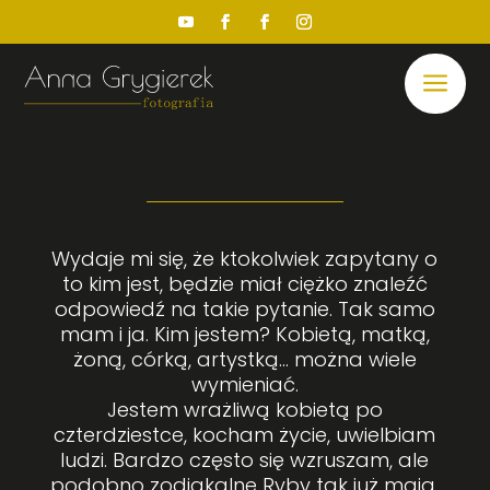
a
KIM JEST ANIA
Wydaje mi się, że ktokolwiek zapytany o
to kim jest, będzie miał ciężko znaleźć
odpowiedź na takie pytanie. Tak samo
mam i ja. Kim jestem? Kobietą, matką,
żoną, córką, artystką… można wiele
wymieniać.
Jestem wrażliwą kobietą po
czterdziestce, kocham życie, uwielbiam
ludzi. Bardzo często się wzruszam, ale
podobno zodiakalne Ryby tak już mają.